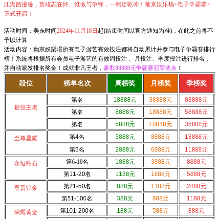
江湖路漫漫，英雄志在怀。谁敢与争锋，一剑定乾坤！
葡京娱乐场<
电子争霸赛
>
正式开启！
活动时间：
美东时间
2024年11月18日
起(结束时间以官方通知为准)，在此之前将不
予以计算
活动内容：
葡京娛樂場所有电子游艺有效投注都将自动累计并参与电子争霸赛排行
榜！系统将根据所有会员电子游艺的有效周投注 、月投注、季度投注进行排名，
并自动派发排名奖金！成就非凡王者，
豪取
88888元
争霸赛冠军奖金
！
段位
榜单名次
周榜奖
月榜奖
季榜奖
第
名
18888元
38888元
88888元
最强王者
第
名
8888元
18888元
58888元
第
名
5888元
10
888元
35888元
第4名
3888元
8
888元
18888元
至尊星耀
第5名
2888元
6888元
11888元
第6-10名
1888元
3888元
8888元
永恒钻石
第11-20名
1188元
1888元
58
88元
第21-50名
8
88元
1188元
28
88元
尊贵铂金
第51-100名
388元
888元
1188元
第101-200名
188元
588元
888元
荣耀黄金